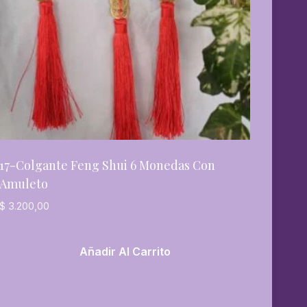
17-Colgante Feng Shui 6 Monedas Con
Amuleto
$
3.200,00
Añadir Al Carrito