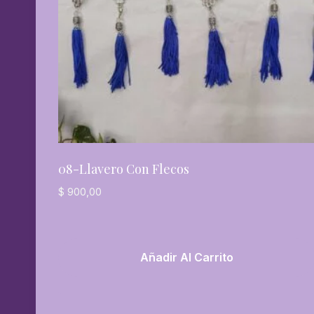
08-Llavero Con Flecos
$
900,00
Añadir Al Carrito