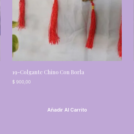
19-Colgante Chino Con Borla
$
900,00
Añadir Al Carrito