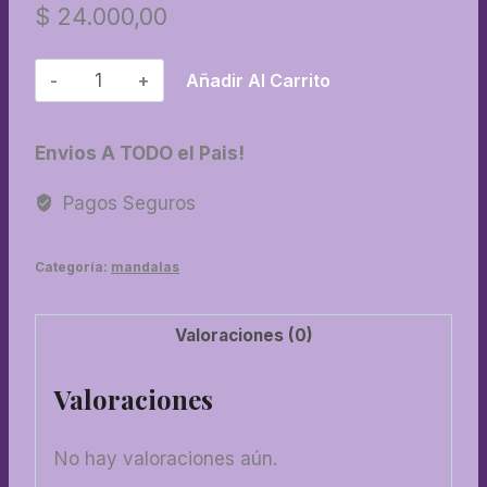
$
24.000,00
11-
Añadir Al Carrito
Mandala
bijouteri
Envios A TODO el Pais!
40
cm
Pagos Seguros
cantidad
Categoría:
mandalas
Valoraciones (0)
Valoraciones
No hay valoraciones aún.