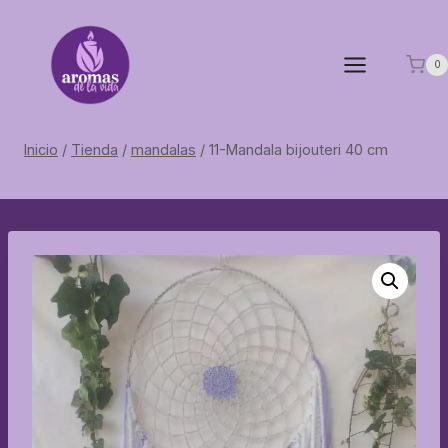
Saltar
al
contenido
0
Inicio
/
Tienda
/
mandalas
/
11-Mandala bijouteri 40 cm