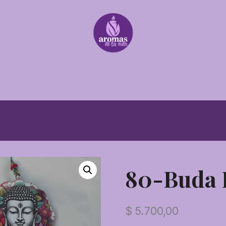
80-Buda F
$
5.700,00