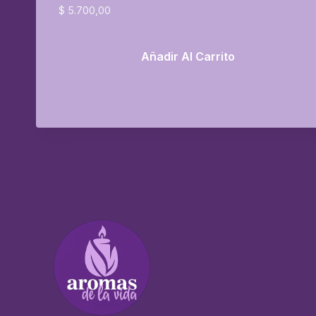
$
5.700,00
Añadir Al Carrito