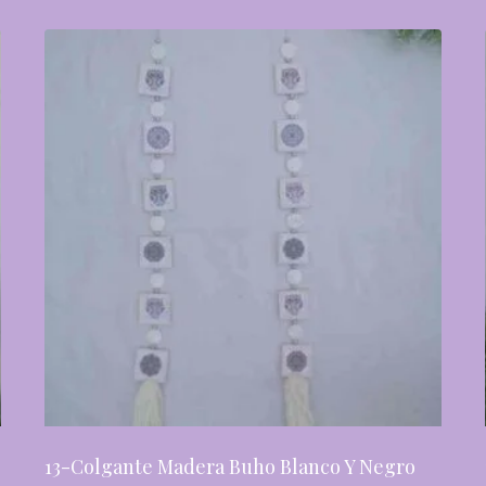
13-Colgante Madera Buho Blanco Y Negro