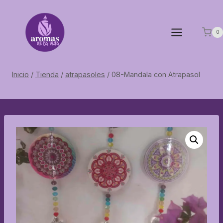
Saltar
al
contenido
0
Inicio
/
Tienda
/
atrapasoles
/
08-Mandala con Atrapasol