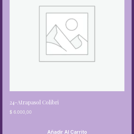
24-Atrapasol Colibri
$
6.000,00
Añadir Al Carrito