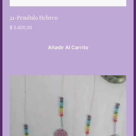
21-Pendulo Hebreo
$
5.400,00
Añadir Al Carrito