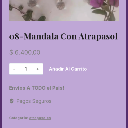
08-Mandala Con Atrapasol
$
6.400,00
08-
Añadir Al Carrito
Mandala
con
Envios A TODO el Pais!
Atrapasol
cantidad
Pagos Seguros
Categoría:
atrapasoles