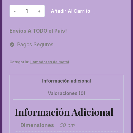
16-
Añadir Al Carrito
Llamador
N°
Envios A TODO el Pais!
22
cantidad
Pagos Seguros
Categoría:
llamadores de metal
Información adicional
Valoraciones (0)
Información Adicional
Dimensiones
50 cm