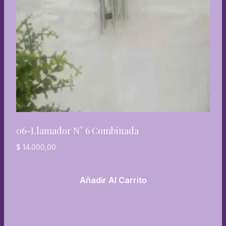
06-Llamador N° 6 Combinada
$
14.000,00
Añadir Al Carrito