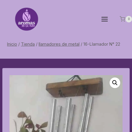
Saltar
al
contenido
0
Inicio
/
Tienda
/
llamadores de metal
/
16-Llamador N° 22