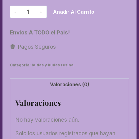
52-
Añadir Al Carrito
Buda
bebe
Envios A TODO el Pais!
mini
cantidad
Pagos Seguros
Categoría:
budas y budas resina
Valoraciones (0)
Valoraciones
No hay valoraciones aún.
Solo los usuarios registrados que hayan