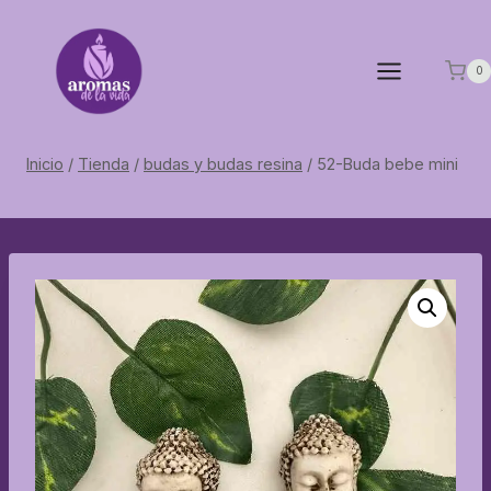
Saltar
al
contenido
0
Inicio
/
Tienda
/
budas y budas resina
/
52-Buda bebe mini