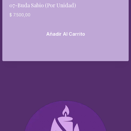
07-Buda Sabio (por Unidad)
$
7.500,00
Añadir Al Carrito