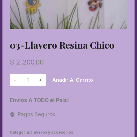
03-Llavero Resina Chico
$
2.200,00
03-
Añadir Al Carrito
Llavero
Resina
Envios A TODO el Pais!
chico
cantidad
Pagos Seguros
Categoría:
llaveros y accesorios