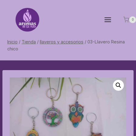
Saltar
al
contenido
0
Inicio
/
Tienda
/
llaveros y accesorios
/
03-Llavero Resina
chico