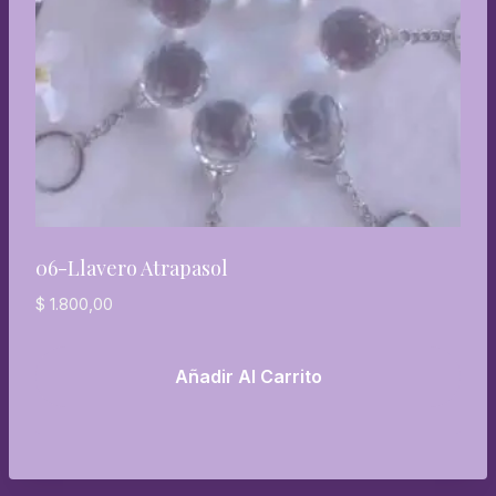
06-Llavero Atrapasol
$
1.800,00
Añadir Al Carrito