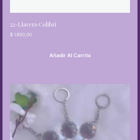
22-Llavero Colibri
$
1.800,00
Añadir Al Carrito