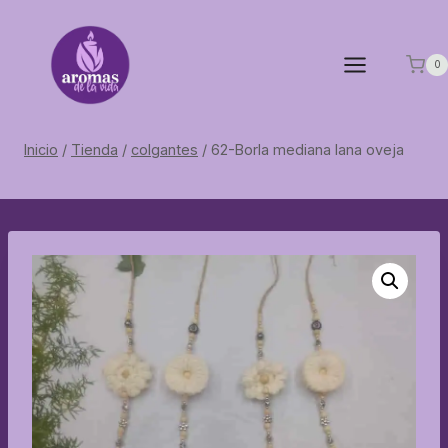
Saltar
al
contenido
0
Inicio
/
Tienda
/
colgantes
/
62-Borla mediana lana oveja