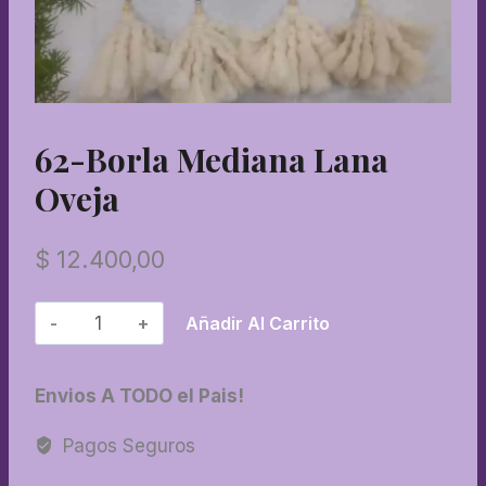
62-Borla Mediana Lana
Oveja
$
12.400,00
62-
Añadir Al Carrito
Borla
mediana
Envios A TODO el Pais!
lana
oveja
Pagos Seguros
cantidad