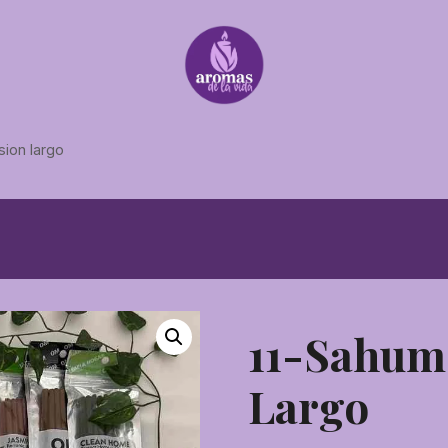
sion largo
11-Sahum
Largo