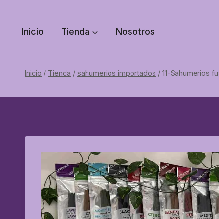
Saltar
al
Inicio
Tienda
Nosotros
contenido
Inicio
/
Tienda
/
sahumerios importados
/
11-Sahumerios fu