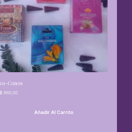
01-Conos
$
960,00
Añadir Al Carrito