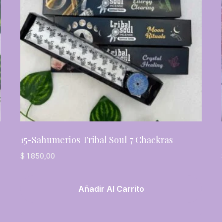
15-Sahumerios Tribal Soul 7 Chackras
$
1.850,00
Añadir Al Carrito