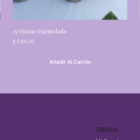
15-Horno Marmolado
$
5.100,00
Añadir Al Carrito
TIENDA