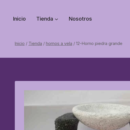
Saltar
al
Inicio
Tienda
Nosotros
contenido
Inicio
/
Tienda
/
hornos a vela
/
12-Horno piedra grande