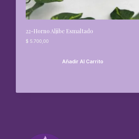
22-Horno Aljibe Esmaltado
$
5.700,00
Añadir Al Carrito