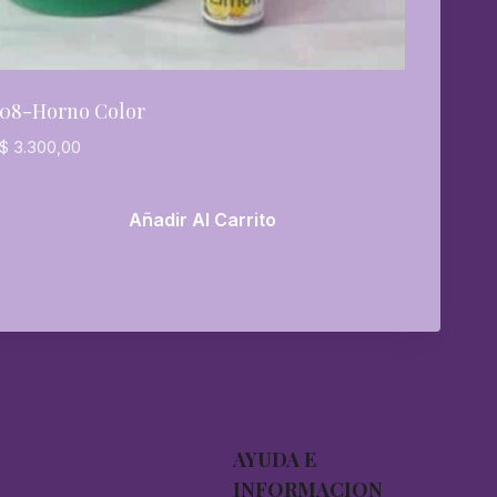
08-Horno Color
$
3.300,00
Añadir Al Carrito
AYUDA E
INFORMACION