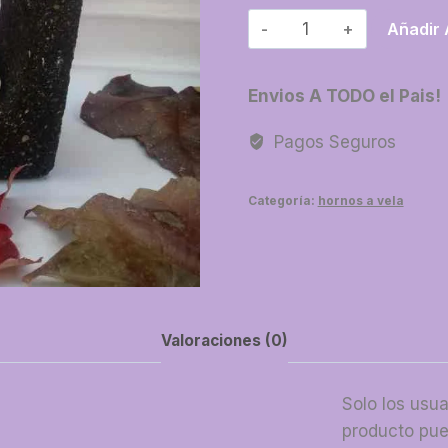
12-
Añadir 
Horno
piedra
Envios A TODO el Pais!
grande
cantidad
Pagos Seguros
Categoría:
hornos a vela
Valoraciones (0)
Solo los usu
producto pue