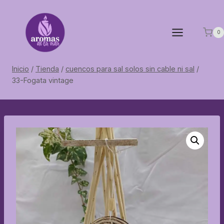
Saltar
al
contenido
0
Inicio
/
Tienda
/
cuencos para sal solos sin cable ni sal
/
33-Fogata vintage