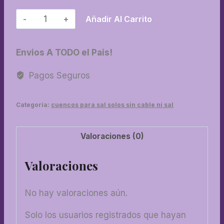
33-
Añadir Al Carrito
Fogata
vintage
Envios A TODO el Pais!
cantidad
Pagos Seguros
Categoría:
cuencos para sal solos sin cable ni sal
Valoraciones (0)
Valoraciones
No hay valoraciones aún.
Solo los usuarios registrados que hayan