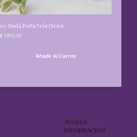
02-Buda Porta Vela (yeso)
$
7.800,00
Añadir Al Carrito
AYUDA E
INFORMACION