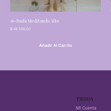
16-Buda Meditando Alto
$
46.500,00
Añadir Al Carrito
TIENDA
Mi Cuenta