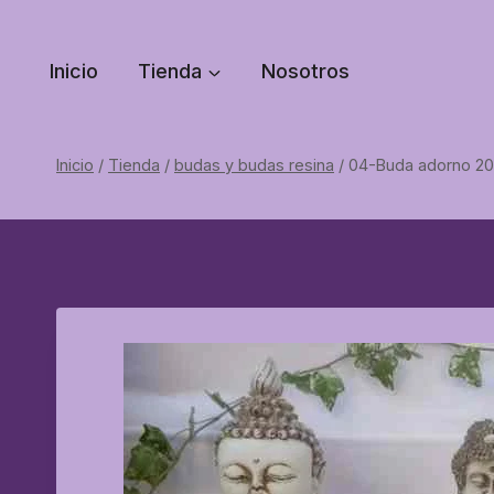
Saltar
al
Inicio
Tienda
Nosotros
contenido
Inicio
/
Tienda
/
budas y budas resina
/
04-Buda adorno 2