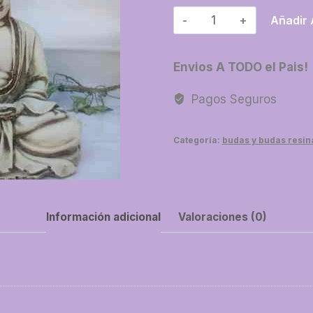
04-
Añadir 
Buda
adorno
Envios A TODO el Pais!
20
cm
Pagos Seguros
cantidad
Categoría:
budas y budas resin
Información adicional
Valoraciones (0)