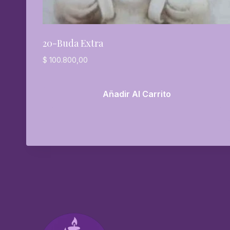
20-Buda Extra
$
100.800,00
Añadir Al Carrito