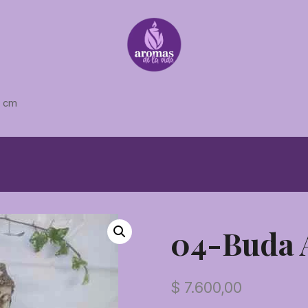
0 cm
04-Buda 
$
7.600,00