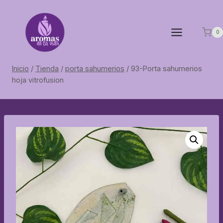
Saltar
al
contenido
0
Inicio
/
Tienda
/
porta sahumerios
/
93-Porta sahumerios
hoja vitrofusion