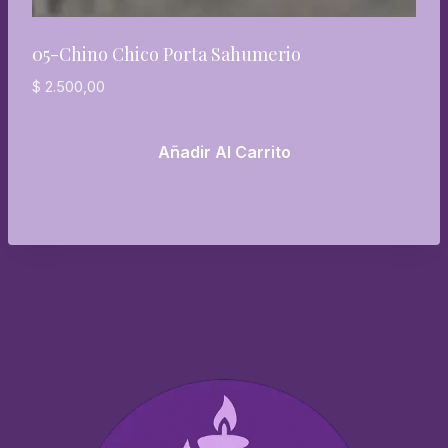
05-Chino Chico Porta Sahumerio
$
2.500,00
Añadir Al Carrito