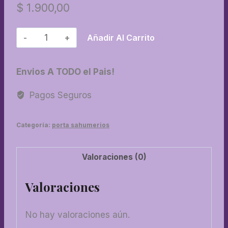
$
1.900,00
93-
Añadir Al Carrito
Porta
sahumerios
Envios A TODO el Pais!
hoja
vitrofusion
Pagos Seguros
cantidad
Categoría:
porta sahumerios
Valoraciones (0)
Valoraciones
No hay valoraciones aún.