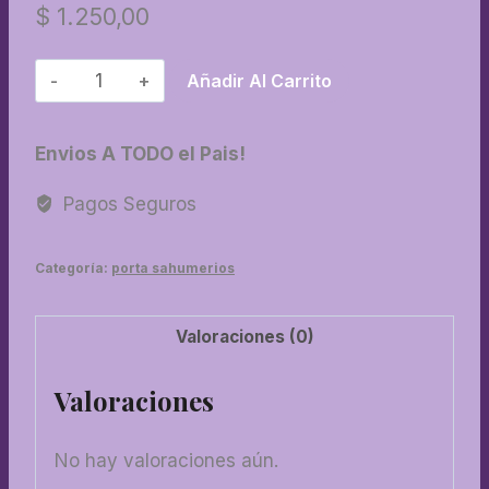
$
1.250,00
91-
Añadir Al Carrito
Porta
sahumerios
Envios A TODO el Pais!
cuadrado
vitrofusion
Pagos Seguros
cantidad
Categoría:
porta sahumerios
Valoraciones (0)
Valoraciones
No hay valoraciones aún.