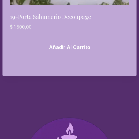
19-Porta Sahumerio Decoupage
$
1.500,00
Añadir Al Carrito