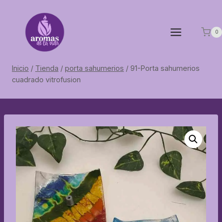
Saltar
al
contenido
0
Inicio
/
Tienda
/
porta sahumerios
/
91-Porta sahumerios
cuadrado vitrofusion