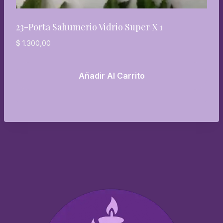
23-Porta Sahumerio Vidrio Super X 1
$
1.300,00
Añadir Al Carrito