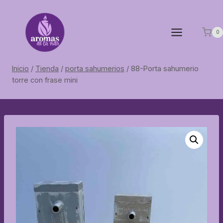
Saltar
al
contenido
0
Inicio
/
Tienda
/
porta sahumerios
/
88-Porta sahumerio
torre con frase mini