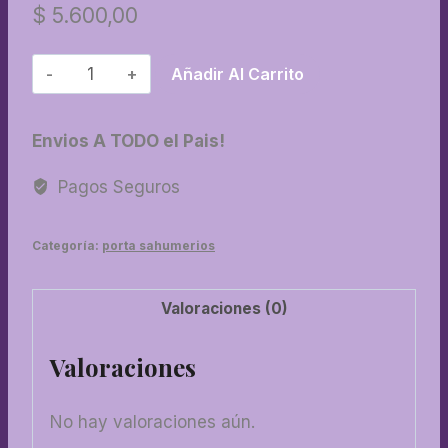
$
5.600,00
88-
Añadir Al Carrito
Porta
sahumerio
Envios A TODO el Pais!
torre
con
Pagos Seguros
frase
mini
Categoría:
porta sahumerios
cantidad
Valoraciones (0)
Valoraciones
No hay valoraciones aún.