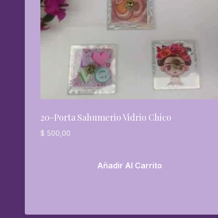
20-Porta Sahumerio Vidrio Chico
$
500,00
Añadir Al Carrito