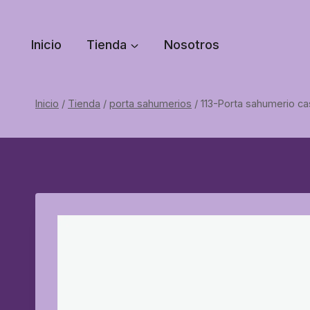
Saltar
al
Inicio
Tienda
Nosotros
contenido
Inicio
/
Tienda
/
porta sahumerios
/
113-Porta sahumerio ca