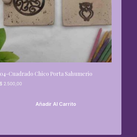
04-Cuadrado Chico Porta Sahumerio
$
2.500,00
Añadir Al Carrito