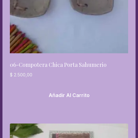
06-Compotera Chica Porta Sahumerio
$
2.500,00
Añadir Al Carrito