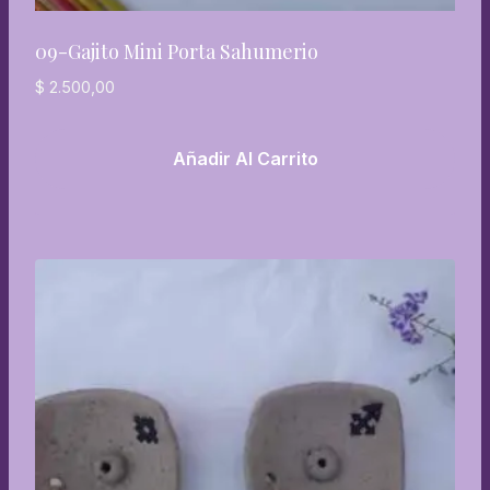
09-Gajito Mini Porta Sahumerio
$
2.500,00
Añadir Al Carrito