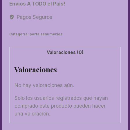
Envios A TODO el Pais!
mini
esmaltado
Pagos Seguros
con
diseño
Categoría:
porta sahumerios
cantidad
Valoraciones (0)
Valoraciones
No hay valoraciones aún.
Solo los usuarios registrados que hayan
comprado este producto pueden hacer
una valoración.