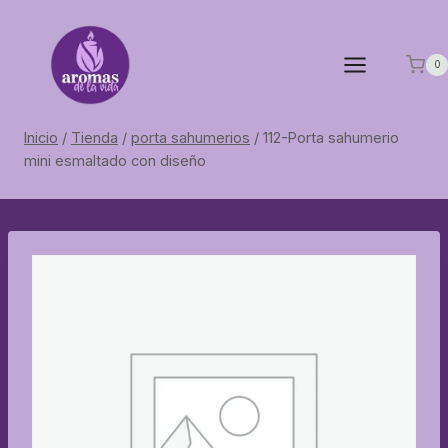
Saltar
al
contenido
0
Inicio
/
Tienda
/
porta sahumerios
/
112-Porta sahumerio
mini esmaltado con diseño