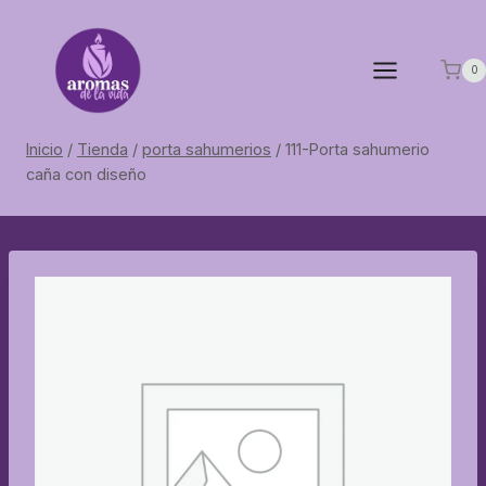
Saltar
al
contenido
0
Inicio
/
Tienda
/
porta sahumerios
/
111-Porta sahumerio
caña con diseño