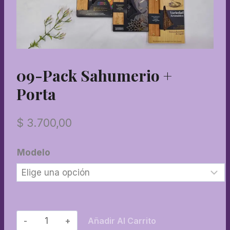
09-Pack Sahumerio +
Porta
$
3.700,00
Modelo
09-
Añadir Al Carrito