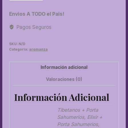
Pack
sahumerio
Envios A TODO el Pais!
+
porta
Pagos Seguros
cantidad
SKU:
N/D
Categoría:
aromanza
Información adicional
Valoraciones (0)
Información Adicional
Tibetanos + Porta
Sahumerios, Elixir +
Porta Sahumerios,