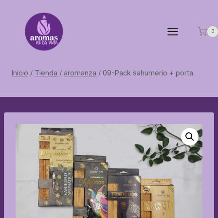
Saltar
al
contenido
0
Inicio
/
Tienda
/
aromanza
/
09-Pack sahumerio + porta