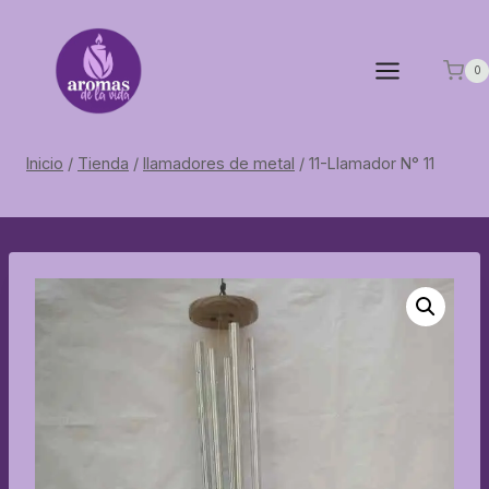
Saltar
al
contenido
0
Inicio
/
Tienda
/
llamadores de metal
/
11-Llamador N° 11