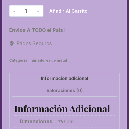
11-
Añadir Al Carrito
Llamador
N°
Envios A TODO el Pais!
11
cantidad
Pagos Seguros
Categoría:
llamadores de metal
Información adicional
Valoraciones (0)
Información Adicional
Dimensiones
110 cm