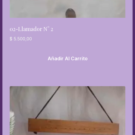
02-Llamador N° 2
$
5.500,00
Añadir Al Carrito