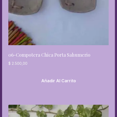
06-Compotera Chica Porta Sahumerio
$
2.500,00
Añadir Al Carrito