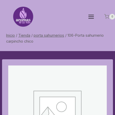
Saltar
al
contenido
0
Inicio
/
Tienda
/
porta sahumerios
/
106-Porta sahumerio
carpincho chico