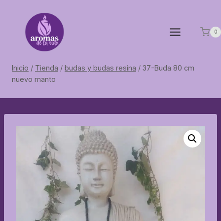
Saltar
al
contenido
0
Inicio
/
Tienda
/
budas y budas resina
/
37-Buda 80 cm
nuevo manto