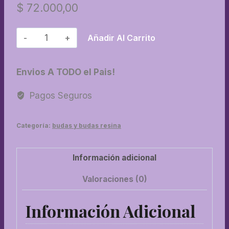
$
72.000,00
37-
Añadir Al Carrito
Buda
80
Envios A TODO el Pais!
cm
nuevo
Pagos Seguros
manto
cantidad
Categoría:
budas y budas resina
Información adicional
Valoraciones (0)
Información Adicional