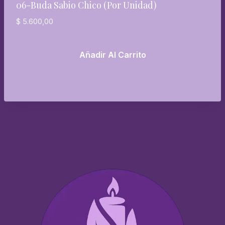
06-Buda Sabio Chico (por Unidad)
$
5.600,00
Añadir Al Carrito