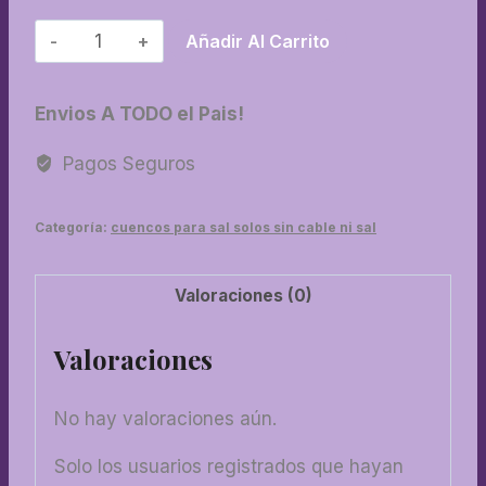
28-
Añadir Al Carrito
Fogata
con
Envios A TODO el Pais!
frase
cantidad
Pagos Seguros
Categoría:
cuencos para sal solos sin cable ni sal
Valoraciones (0)
Valoraciones
No hay valoraciones aún.
Solo los usuarios registrados que hayan