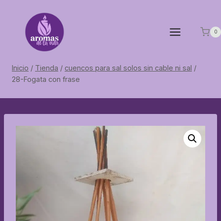
Saltar
al
contenido
0
Inicio
/
Tienda
/
cuencos para sal solos sin cable ni sal
/
28-Fogata con frase