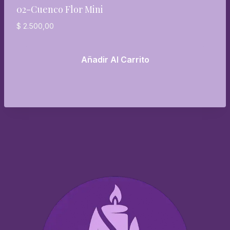
02-Cuenco Flor Mini
$
2.500,00
Añadir Al Carrito