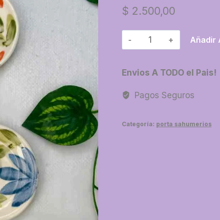
$
2.500,00
75-
Añadir 
Porta
sahumerio
Envios A TODO el Pais!
ceramica
plato
Pagos Seguros
importado
cantidad
Categoría:
porta sahumerios