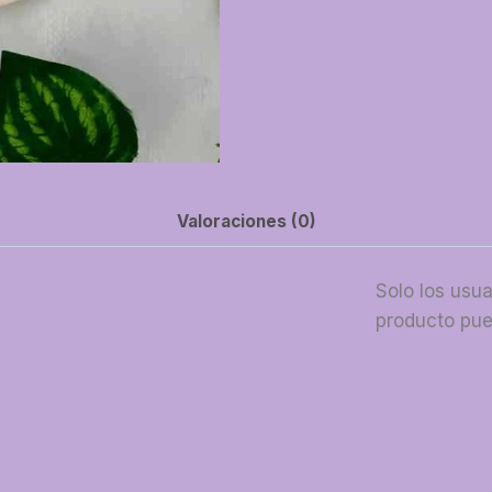
Valoraciones (0)
Solo los usu
producto pue