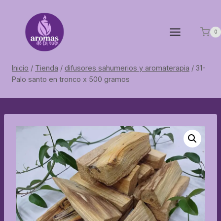
Saltar
al
contenido
0
Inicio
/
Tienda
/
difusores sahumerios y aromaterapia
/
31-
Palo santo en tronco x 500 gramos