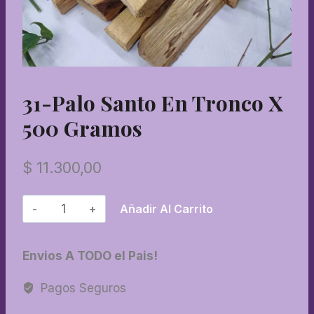
31-Palo Santo En Tronco X
500 Gramos
$
11.300,00
31-
Añadir Al Carrito
Palo
santo
Envios A TODO el Pais!
en
tronco
Pagos Seguros
x