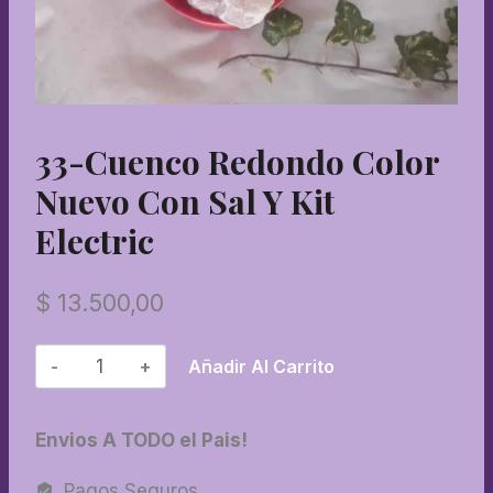
33-Cuenco Redondo Color
Nuevo Con Sal Y Kit
Electric
$
13.500,00
33-
Añadir Al Carrito
Cuenco
redondo
Envios A TODO el Pais!
color
nuevo
Pagos Seguros