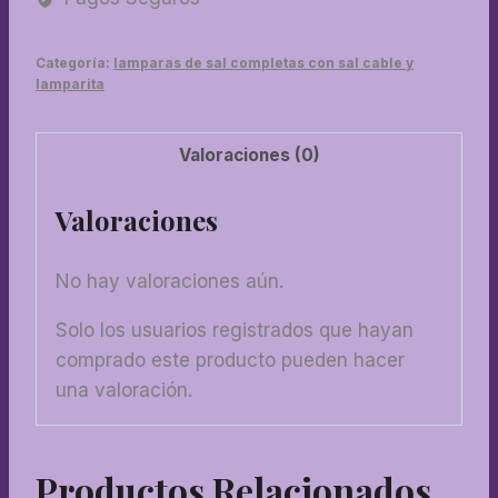
con
sal
Categoría:
lamparas de sal completas con sal cable y
y
lamparita
kit
electric
Valoraciones (0)
cantidad
Valoraciones
No hay valoraciones aún.
Solo los usuarios registrados que hayan
comprado este producto pueden hacer
una valoración.
Productos Relacionados