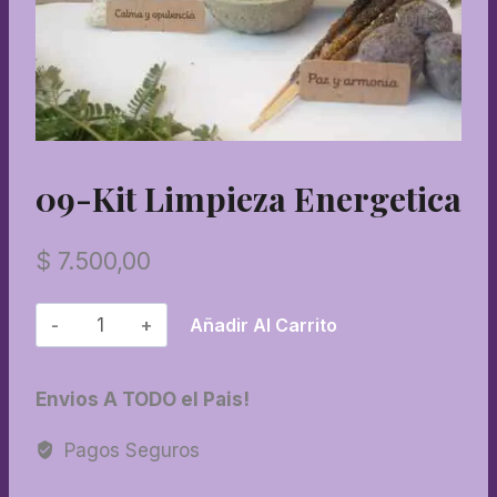
09-Kit Limpieza Energetica
$
7.500,00
09-
Añadir Al Carrito
Kit
limpieza
Envios A TODO el Pais!
energetica
cantidad
Pagos Seguros