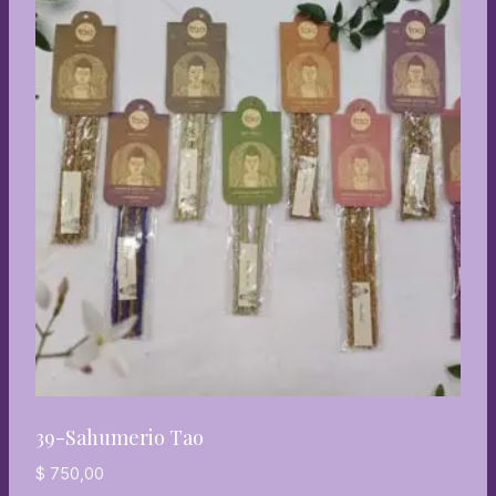
39-Sahumerio Tao
$
750,00