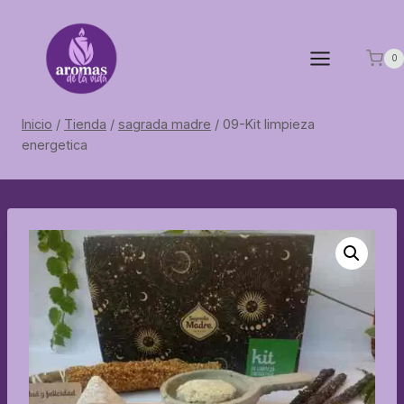
Saltar
al
contenido
0
Inicio
/
Tienda
/
sagrada madre
/
09-Kit limpieza
energetica