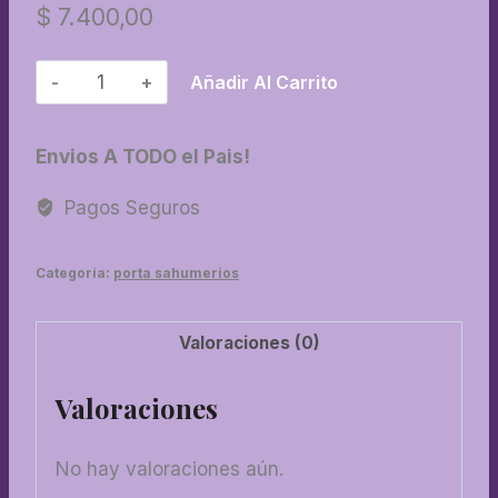
$
7.400,00
73-
Añadir Al Carrito
Porta
sahumerio
Envios A TODO el Pais!
torre
vintage
Pagos Seguros
cantidad
Categoría:
porta sahumerios
Valoraciones (0)
Valoraciones
No hay valoraciones aún.