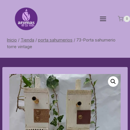
Saltar
al
contenido
0
Inicio
/
Tienda
/
porta sahumerios
/
73-Porta sahumerio
torre vintage