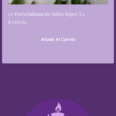
23-Porta Sahumerio Vidrio Super X 1
$
1.300,00
Añadir Al Carrito