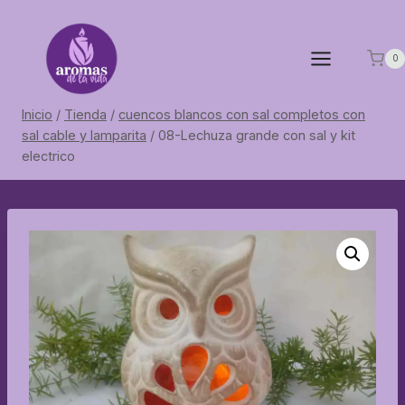
Saltar
al
contenido
0
Inicio
/
Tienda
/
cuencos blancos con sal completos con
sal cable y lamparita
/
08-Lechuza grande con sal y kit
electrico