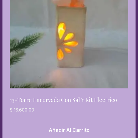
13-Torre Encorvada Con Sal Y Kit Electrico
$
16.600,00
Añadir Al Carrito