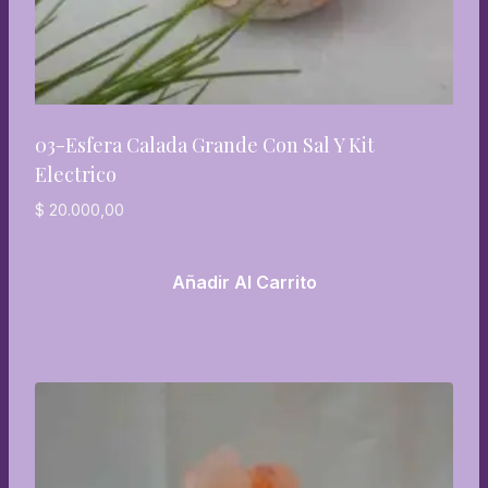
03-Esfera Calada Grande Con Sal Y Kit
Electrico
$
20.000,00
Añadir Al Carrito