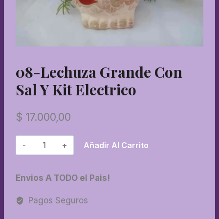
08-Lechuza Grande Con
Sal Y Kit Electrico
$
17.000,00
08-
Añadir Al Carrito
Lechuza
grande
Envios A TODO el Pais!
con
sal
Pagos Seguros
y