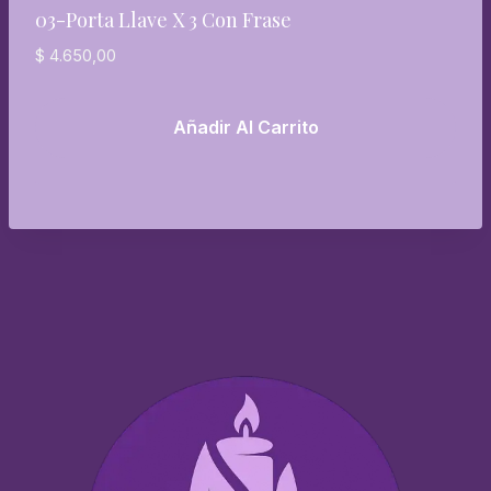
03-Porta Llave X 3 Con Frase
$
4.650,00
Añadir Al Carrito