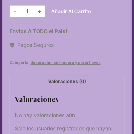
08-
Añadir Al Carrito
Porta
rollo
Envios A TODO el Pais!
vintage
cantidad
Pagos Seguros
Categoría:
decoracion en madera y porta llaves
Valoraciones (0)
Valoraciones
No hay valoraciones aún.
Solo los usuarios registrados que hayan