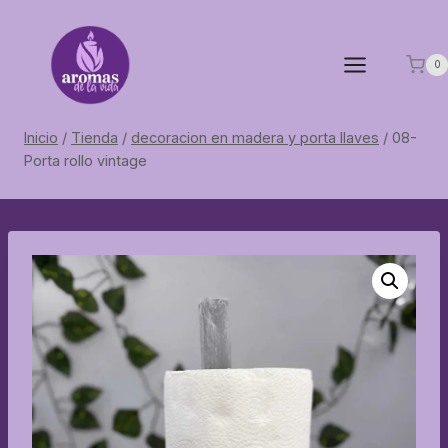
Saltar
al
contenido
0
Inicio
/
Tienda
/
decoracion en madera y porta llaves
/
08-
Porta rollo vintage