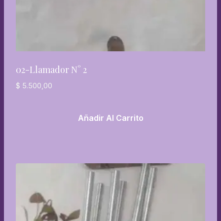
02-Llamador N° 2
$
5.500,00
Añadir Al Carrito