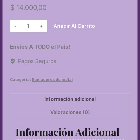
$
14.000,00
06-
Añadir Al Carrito
Llamador
N°
Envios A TODO el Pais!
6
Combinada
Pagos Seguros
cantidad
Categoría:
llamadores de metal
Información adicional
Valoraciones (0)
Información Adicional