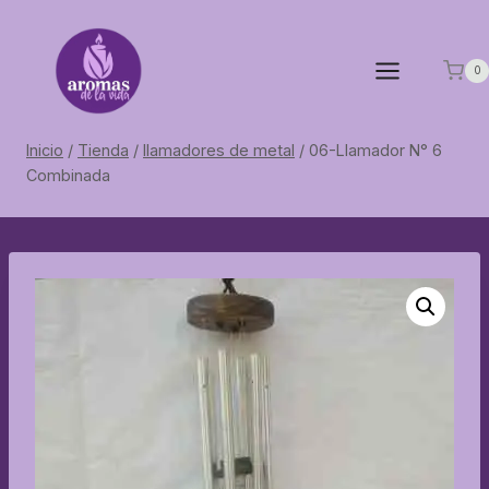
Saltar
al
contenido
0
Inicio
/
Tienda
/
llamadores de metal
/
06-Llamador N° 6
Combinada