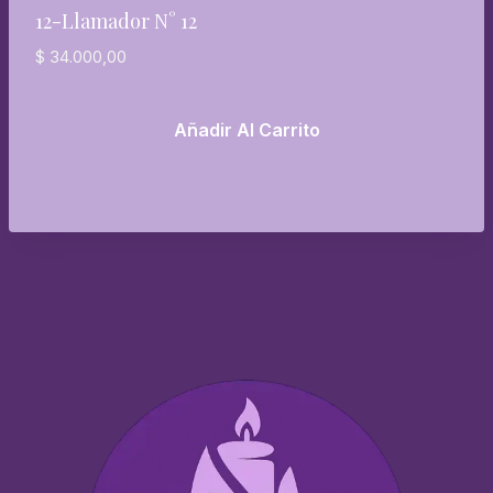
12-Llamador N° 12
$
34.000,00
Añadir Al Carrito