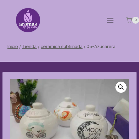
Saltar
al
contenido
0
Inicio
/
Tienda
/
ceramica sublimada
/
05-Azucarera