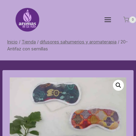
Saltar
al
contenido
0
Inicio
/
Tienda
/
difusores sahumerios y aromaterapia
/
20-
Antifaz con semillas