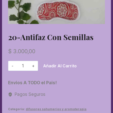
20-Antifaz Con Semillas
$
3.000,00
20-
Añadir Al Carrito
Antifaz
con
Envios A TODO el Pais!
semillas
cantidad
Pagos Seguros
Categoría:
difusores sahumerios y aromaterapia