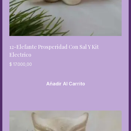
12-Elefante Prosperidad Con Sal Y Kit
Electrico
$
17.000,00
Añadir Al Carrito