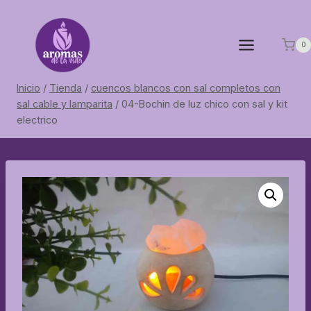
Saltar
al
contenido
0
Inicio
/
Tienda
/
cuencos blancos con sal completos con
sal cable y lamparita
/
04-Bochin de luz chico con sal y kit
electrico