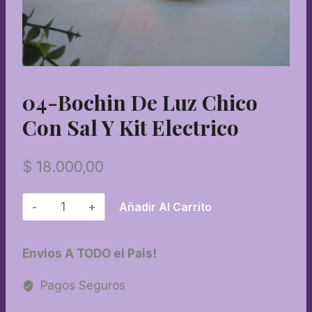
04-Bochin De Luz Chico
Con Sal Y Kit Electrico
$
18.000,00
04-
Añadir Al Carrito
Bochin
de
Envios A TODO el Pais!
luz
chico
Pagos Seguros
con