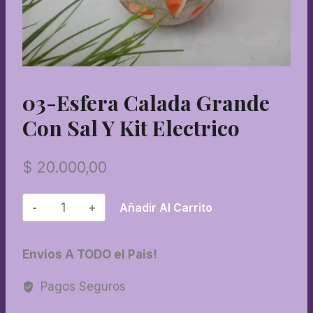
03-Esfera Calada Grande
Con Sal Y Kit Electrico
$
20.000,00
03-
Añadir Al Carrito
Esfera
calada
Envios A TODO el Pais!
grande
con
Pagos Seguros
sal