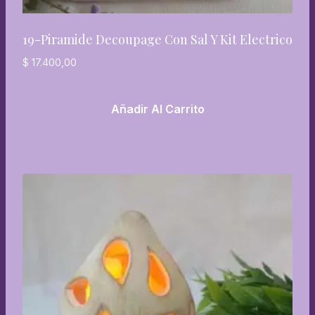
19-Piramide Decoupage Con Sal Y Kit Electrico
$
17.400,00
Añadir Al Carrito