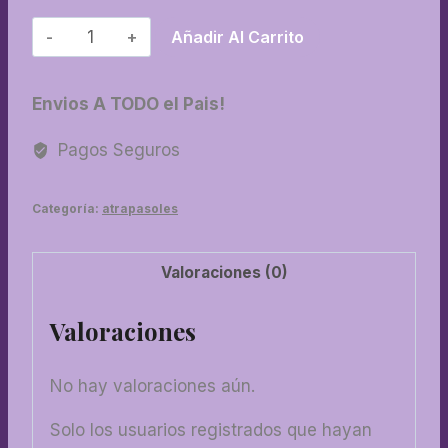
03-
Añadir Al Carrito
Atrapasol
con
Envios A TODO el Pais!
yin
yang
Pagos Seguros
cantidad
Categoría:
atrapasoles
Valoraciones (0)
Valoraciones
No hay valoraciones aún.
Solo los usuarios registrados que hayan