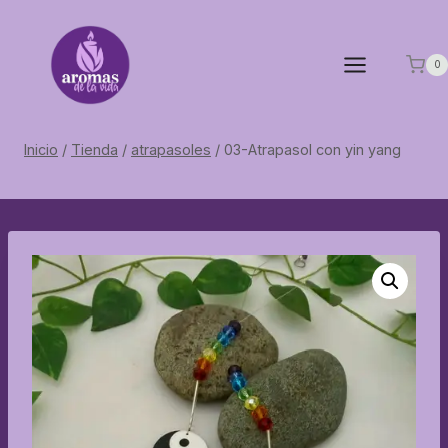
Saltar
al
contenido
0
Inicio
/
Tienda
/
atrapasoles
/
03-Atrapasol con yin yang