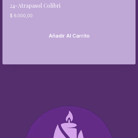
24-Atrapasol Colibri
$
6.000,00
Añadir Al Carrito