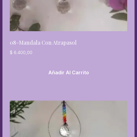
08-Mandala Con Atrapasol
$
6.400,00
Añadir Al Carrito