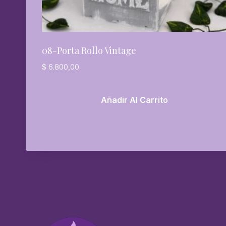
08-Porta Rollo Vintage
$
6.800,00
Añadir Al Carrito