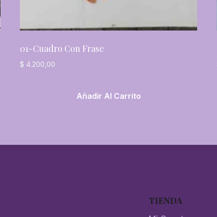
01-Cuadro Con Frase
$
4.200,00
Añadir Al Carrito
TIENDA