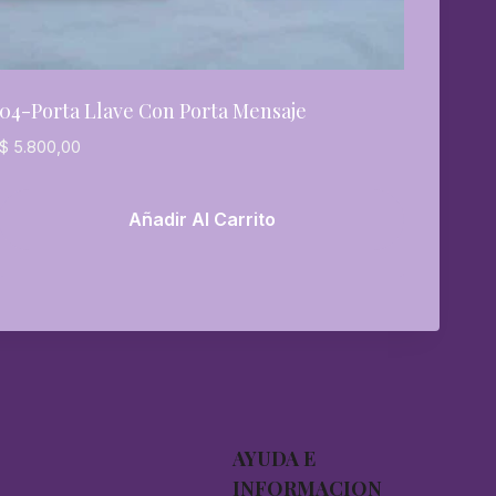
04-Porta Llave Con Porta Mensaje
$
5.800,00
Añadir Al Carrito
AYUDA E
INFORMACION