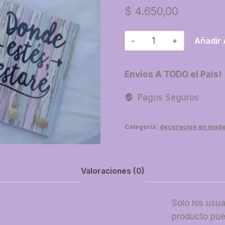
$
4.650,00
03-
Añadir 
Porta
llave
Envios A TODO el Pais!
x
3
Pagos Seguros
con
frase
Categoría:
decoracion en mader
cantidad
Valoraciones (0)
Solo los usu
producto pue