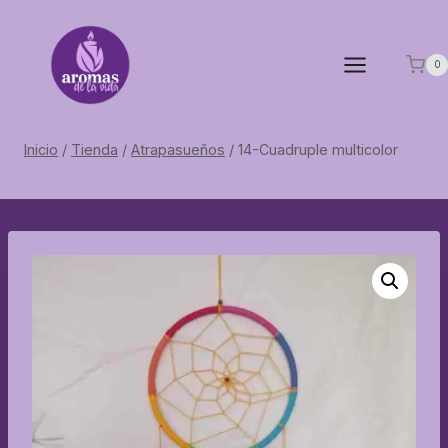
Saltar
al
contenido
0
Inicio
/
Tienda
/
Atrapasueños
/
14-Cuadruple multicolor