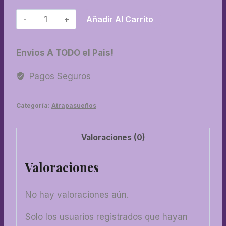
14-
Añadir Al Carrito
Cuadruple
multicolor
Envios A TODO el Pais!
cantidad
Pagos Seguros
Categoría:
Atrapasueños
Valoraciones (0)
Valoraciones
No hay valoraciones aún.
Solo los usuarios registrados que hayan