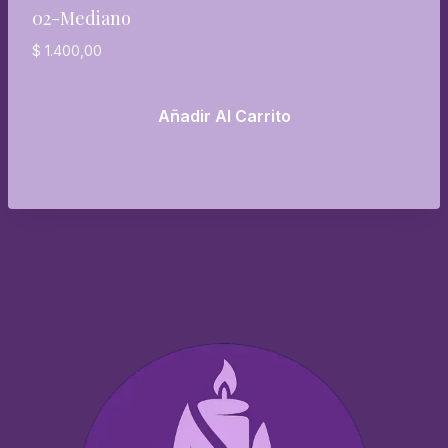
02-Mediano
$
1.400,00
Añadir Al Carrito