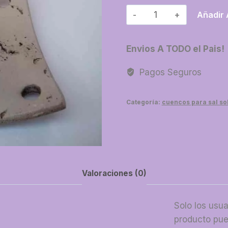
09-
Añadir 
Chino
chico
Envios A TODO el Pais!
cantidad
Pagos Seguros
Categoría:
cuencos para sal sol
Valoraciones (0)
Solo los usu
producto pue