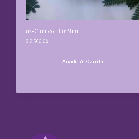
02-Cuenco Flor Mini
$
2.500,00
Añadir Al Carrito