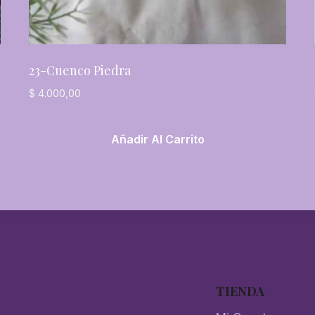
23-Cuenco Piedra
$
4.000,00
Añadir Al Carrito
TIENDA