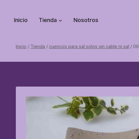
Saltar
al
Inicio
Tienda
Nosotros
contenido
Inicio
/
Tienda
/
cuencos para sal solos sin cable ni sal
/
09