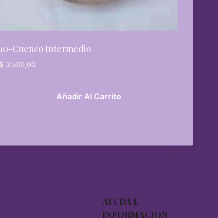
10-Cuenco Intermedio
$
3.500,00
Añadir Al Carrito
AYUDA E
INFORMACION