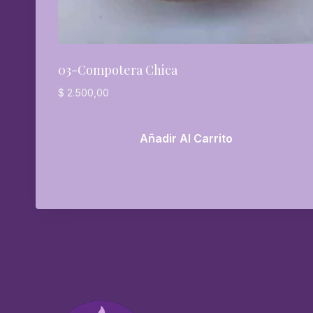
03-Compotera Chica
$
2.500,00
Añadir Al Carrito