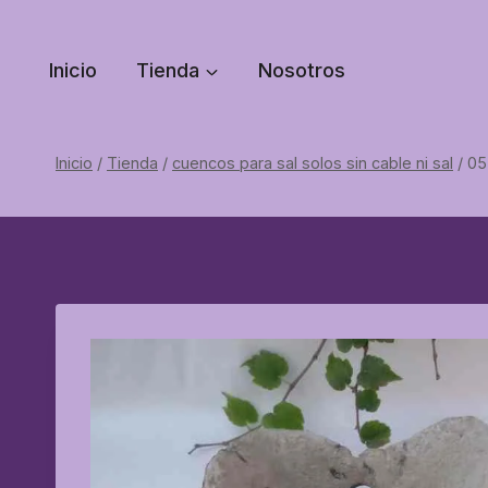
Saltar
al
Inicio
Tienda
Nosotros
contenido
Inicio
/
Tienda
/
cuencos para sal solos sin cable ni sal
/
05