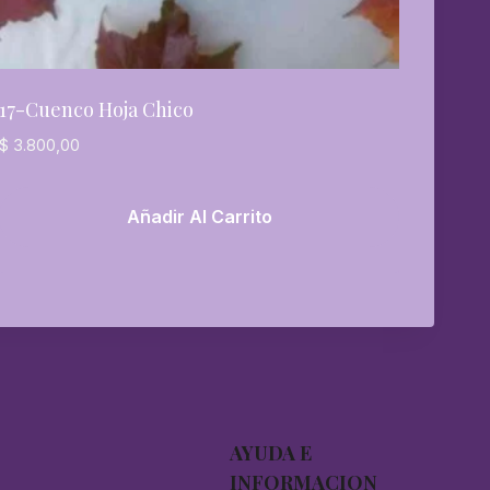
17-Cuenco Hoja Chico
$
3.800,00
Añadir Al Carrito
AYUDA E
INFORMACION