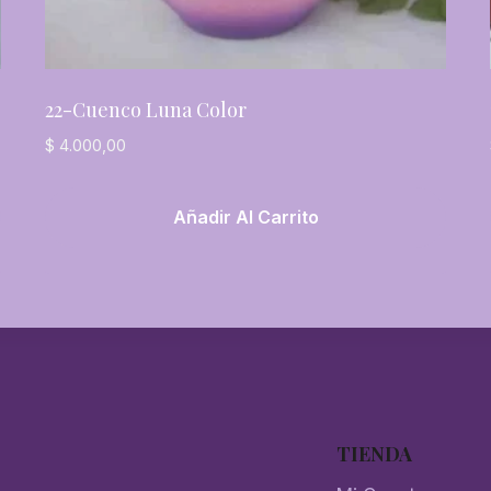
22-Cuenco Luna Color
$
4.000,00
Añadir Al Carrito
TIENDA