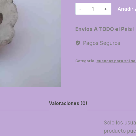
05-
Añadir 
Arrocero
cuadrado
Envios A TODO el Pais!
cantidad
Pagos Seguros
Categoría:
cuencos para sal sol
Valoraciones (0)
Solo los usu
producto pue