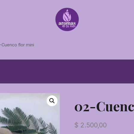
-Cuenco flor mini
02-Cuenc
$
2.500,00