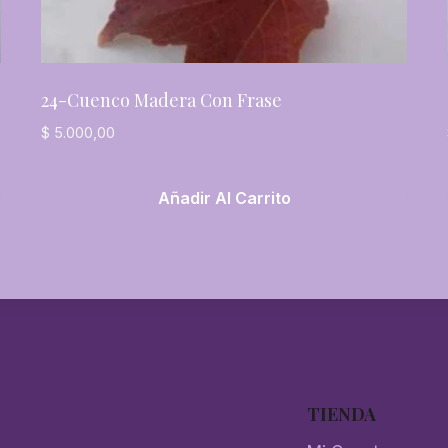
24-Cuenco Madera Con Frase
$
5.000,00
Añadir Al Carrito
TIENDA