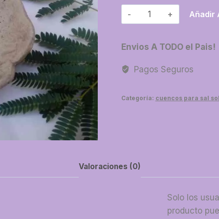
02-
Añadir 
Cuenco
flor
Envios A TODO el Pais!
mini
cantidad
Pagos Seguros
Categoría:
cuencos para sal sol
Valoraciones (0)
Solo los usu
producto pue