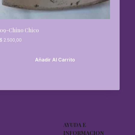
09-Chino Chico
$
2.500,00
Añadir Al Carrito
AYUDA E
INFORMACION