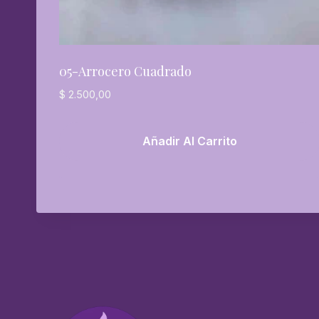
05-Arrocero Cuadrado
$
2.500,00
Añadir Al Carrito